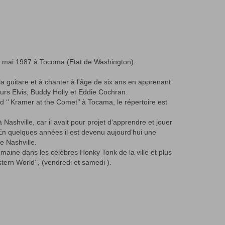
9 mai 1987 à Tocoma (Etat de Washington).
 guitare et à chanter à l'âge de six ans en apprenant
rs Elvis, Buddy Holly et Eddie Cochran.
nd ‘’ Kramer at the Comet’’ à Tocama, le répertoire est
 à Nashville, car il avait pour projet d'apprendre et jouer
 En quelques années il est devenu aujourd’hui une
e Nashville.
semaine dans les célèbres Honky Tonk de la ville et plus
stern World’’, (vendredi et samedi ).