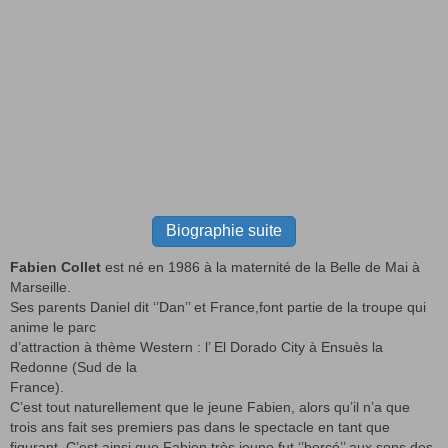
Biographie suite
Fabien Collet
est né en 1986 à la maternité de la Belle de Mai à
Marseille.
Ses parents Daniel dit ‘’Dan’’ et France,font partie de la troupe qui
anime le parc
d’attraction à thème Western : l’ El Dorado City à Ensuès la
Redonne (Sud de la
France).
C’est tout naturellement que le jeune Fabien, alors qu’il n’a que
trois ans fait ses premiers pas dans le spectacle en tant que
figurant. C’est ainsi que Fabien très jeune fut ‘’bercé’’ aux sons des