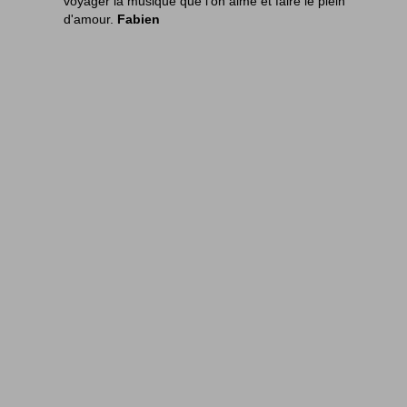
voyager la musique que l'on aime et faire le
plein
d'amour.
Fabien