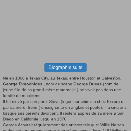
Biographie suite
Né en 1966 à Texas City, au Texas, entre Houston et Galveston,
George Evnochides
, nom de scène
George Ducas
(nom de
jeune fille de sa grand-mère maternelle ) ne vivait pas dans une
famille de musiciens.
Il fut élevé par son père: Steve (ingénieur chimiste chez Exxon) et
par sa mère: Irene ( enseignante en anglais et poète). Il a cinq ans
lorsque ses parents divorcent. Il restera auprès de sa mère à San
Diego en Californie jusqu’ en 1976.
George écoutait régulièrement des artistes tels que: Willie Nelson
et des auteurs-compositeurs-interprètes texans Jerry Jeff Walker et