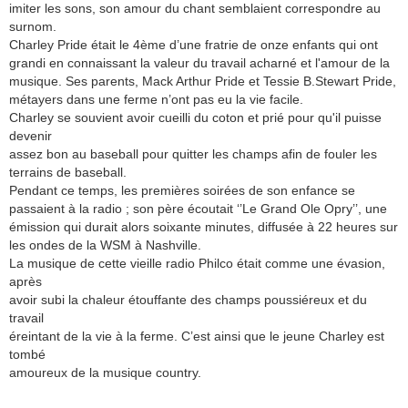
imiter les sons, son amour du chant semblaient correspondre au
surnom.
Charley Pride était le 4ème d’une fratrie de onze enfants qui ont
grandi en connaissant la valeur du travail acharné et l'amour de la
musique. Ses parents, Mack Arthur Pride et Tessie B.Stewart Pride,
métayers dans une ferme n’ont pas eu la vie facile.
Charley se souvient avoir cueilli du coton et prié pour qu'il puisse
devenir
assez bon au baseball pour quitter les champs afin de fouler les
terrains de baseball.
Pendant ce temps, les premières soirées de son enfance se
passaient à la radio ; son père écoutait ‘’Le Grand Ole Opry’’, une
émission qui durait alors soixante minutes, diffusée à 22 heures sur
les ondes de la WSM à Nashville.
La musique de cette vieille radio Philco était comme une évasion,
après
avoir subi la chaleur étouffante des champs poussiéreux et du
travail
éreintant de la vie à la ferme. C’est ainsi que le jeune Charley est
tombé
amoureux de la musique country.