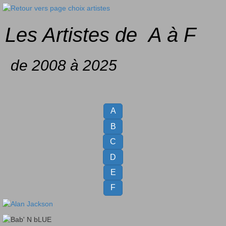
Les Artistes de A à F
de 2008 à 2025
A
B
C
D
E
F